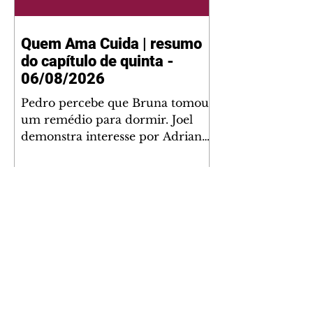
Quem Ama Cuida | resumo
do capítulo de quinta -
06/08/2026
Pedro percebe que Bruna tomou
um remédio para dormir. Joel
demonstra interesse por Adriana.
Fernando elogia Mau Mau. Bia
não gosta quando Brigitte e
Rafael se sentam à mesa com ela
e César, atrapalhando o jantar
romântico do casal. Bruna se
aproveita da preocupação de
Pedro com sua saúde para
manter o marido ao seu lado.
Elenice acusa Rosa por seu
desentendimento com Adriana.