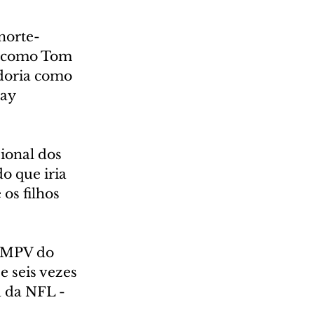
norte-
o como Tom 
adoria como 
ay 
ional dos 
o que iria 
os filhos 
o MPV do 
 seis vezes 
a da NFL - 