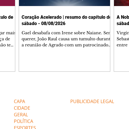
ulo de
Coração Acelerado | resumo do capítulo de
A Nob
sábado - 08/08/2026
sábad
gar mais
Gael desabafa com Irene sobre Naiane. Sem
Virgí
ça de
querer, João Raul causa um tumulto durante
Sebas
 não tem
a reunião de Agrado com um patrocinador.
entre
ia.
Zilá orienta Osmar a seguir Cinara, que
que B
ão de
percebe a movimentação e alerta Ronei.
nega 
ntino
Palhares confronta Cinara sobre a
Tonho
aproximação com Ronei. Eduarda pensa
a fam
una no
em pedir a Valéria para ficar com Sol. Gael
com O
a. Dora
decide terminar com Naiane. João Raul
e é d
m
inventa para Agrado que não está
comen
Editorias
Editais Certificados
Lyris
conseguindo conviver com seu sucesso, e
tungs
urante de
termina o relacionamento dos dois.
Dióge
CAPA
PUBLICIDADE LEGAL
CIDADE
GERAL
POLÍTICA
ESPORTES