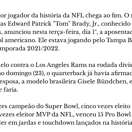
or jogador da história da NFL chega ao fim. O 
s Edward Patrick "Tom" Brady, Jr., conhecid
, anunciou nesta terça-feira, dia 1º, a aposent
ol americano. Ele estava jogando pelo Tampa B
emporada 2021/2022.  
elo contra o Los Angeles Rams na rodada divis
mo domingo (23), o quarterback já havia afirmad
sposa, a modelo brasileira Gisele Bündchen, e 
 faria.
ezes campeão do Super Bowl, cinco vezes eleit
vezes eleitor MVP da NFL, venceu 15 Pro Bowl e
líder em jardas e touchdown lançados na históri