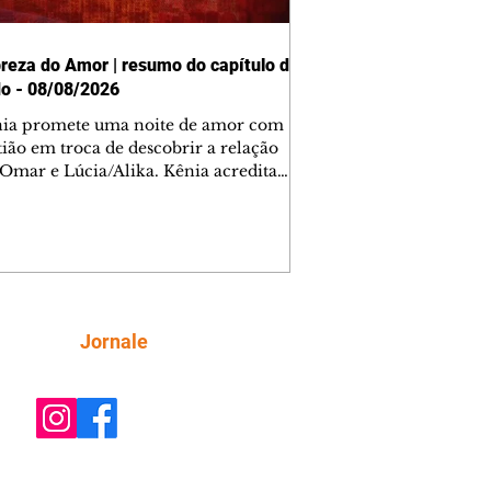
reza do Amor | resumo do capítulo de
o - 08/08/2026
nia promete uma noite de amor com
tião em troca de descobrir a relação
 Omar e Lúcia/Alika. Kênia acredita
inta esteja mesmo ao lado de Jendal, e
o convite para jantar com os dois.
 desabafa com Casemiro e conta que
ília de Lúcia/Alika tem uma dívida
mar. Ana Maria vai à casa de Manoel
estratada por Fortunato. José e Omar
tam sobre a possível jazida de
Siga
Jornale
tênio na região. Virgínia provoca
nes na frente de Marta. Binta s