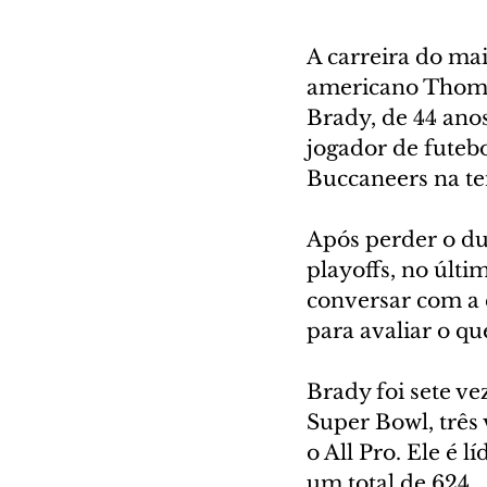
A carreira do mai
americano Thoma
Brady, de 44 anos
jogador de futeb
Buccaneers na t
Após perder o du
playoffs, no últi
conversar com a e
para avaliar o que
Brady foi sete v
Super Bowl, três 
o All Pro. Ele é 
um total de 624.