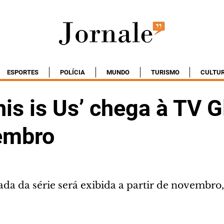
ESPORTES
POLÍCIA
MUNDO
TURISMO
CULTU
his is Us’ chega à TV 
embro
da da série será exibida a partir de novembro,