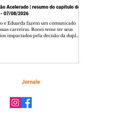
ão Acelerado | resumo do capítulo de
 - 07/08/2026
o e Eduarda fazem um comunicado
suas carreiras. Ronei teme ter seus
ios impactados pela decisão da dupla.
e decide prestar queixa contra
ica. Gael descobre que Naiane passou
ações sigilosas para Talita. Ronei
ra Verônica novamente e descobre
la deixou Bom Retorno. Gael se
ciona com Naiane. Valéria anuncia
e mudará de país, e Eduarda se
Siga
Jornale
upa com Sol. Palhares desconfia de
a em relação a Zilá. Ronei e Cinara
nfia