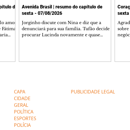
ítulo de
Avenida Brasil | resumo do capítulo de
Coraç
sexta - 07/08/2026
sexta
elo amor
Jorginho discute com Nina e diz que a
Agrad
e Fátima
denunciará para sua família. Tufão decide
sobre 
aria
procurar Lucinda novamente e quase
negóc
u
encontra Nina no lixão. Débora se
Janet
do,
preocupa com Jorginho. Monalisa pede que
Verôn
esteve
Olenka não a deixe sozinha. Tufão
inform
 Alika o
encontra Jorginho e o leva para casa. Max é
procu
. Chinua
hostil com Carminha. Diógenes se irrita
que e
quando Tavinho diz que não negociará o
decep
 Pascoal
passe de Roni por causa de sua sexualidade.
que s
Editorias
Editais Certificados
re que
Janaína admite para Jorginho que Lúcio e
preoc
r aos
Max estavam envolvidos na tentativa de
Cinar
CAPA
PUBLICIDADE LEGAL
assalto à
desco
CIDADE
GERAL
POLÍTICA
ESPORTES
POLÍCIA