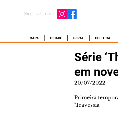
Siga o Jornale
CAPA
CIDADE
GERAL
POLÍTICA
Série ‘T
em nov
20/07/2022
Primeira tempora
'Travessia'