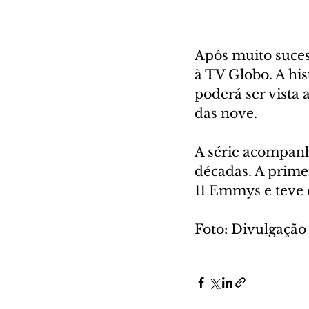
Após muito sucess
à TV Globo. A hi
poderá ser vista 
das nove. 
A série acompanha
décadas. A primei
11 Emmys e teve 
Foto: Divulgação