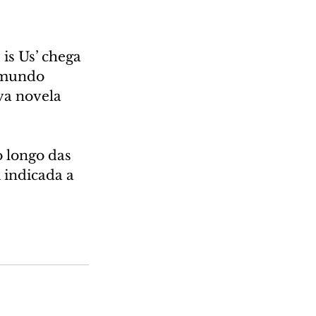
is Us’ chega 
 mundo 
va novela 
o longo das 
 indicada a 