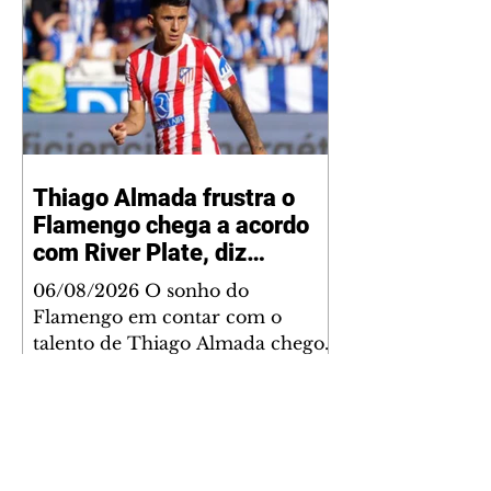
Thiago Almada frustra o
Flamengo chega a acordo
com River Plate, diz
jornalista
06/08/2026 O sonho do
Flamengo em contar com o
talento de Thiago Almada chegou
ao fim. Disputado também pelo
River Plate, o jogador acertou a
sua ida para o clube argentino
frustrando a diretoria rubro-
negra. De acordo com