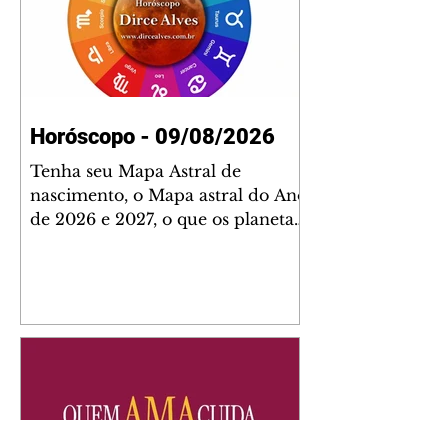
Horóscopo - 09/08/2026
Tenha seu Mapa Astral de
nascimento, o Mapa astral do Ano
de 2026 e 2027, o que os planetas
indicam para o seu: Trabalho,
Amor, Dinheiro, Saúde e Família.
Estudo com 35 páginas. Adquira
já através da nossa loja virtual ou
na loja física: rua Emiliano
Perneta 30 – loja 21 – galeria
Cezar Franco – centro –
Curitiba. Você pode pedir
também através do nosso