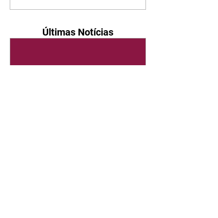
Últimas Notícias
Quem Ama Cuida | resumo
do capítulo de quinta -
06/08/2026
Pedro percebe que Bruna tomou
um remédio para dormir. Joel
demonstra interesse por Adriana.
Fernando elogia Mau Mau. Bia