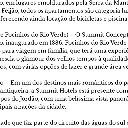
ião, em lugares emoldurados pela Serra da Mant
Feijão, todos os apartamentos são categoria lu
ferecendo ainda locação de bicicletas e piscina
 de Pocinhos do Rio Verde) – O Summit Concept
co, inaugurado em 1886. Pocinhos do Rio Verde
o para viagem em família, que terá uma experiê
mescla o glamour dos velhos tempos à qualidade
s, com várias opções de lazer e grande área v
 – Em um dos destinos mais românticos do pa
antiqueira, a Summit Hotels está presente co
pos do Jordão, com uma belíssima vista panor
pais atrações da cidade.
de que faz parte do circuito das águas do sul