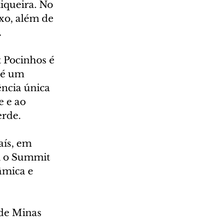
iqueira. No 
xo, além de 
.
 Pocinhos é 
 é um 
ncia única 
 e ao 
erde.
ís, em 
m o Summit 
âmica e 
 de Minas 