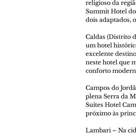
religioso da reg
Summit Hotel do 
dois adaptados, o
Caldas (Distrito
um hotel históri
excelente destin
neste hotel que 
conforto moderno
Campos do Jordão
plena Serra da M
Suítes Hotel Cam
próximo às princi
Lambari – Na cida