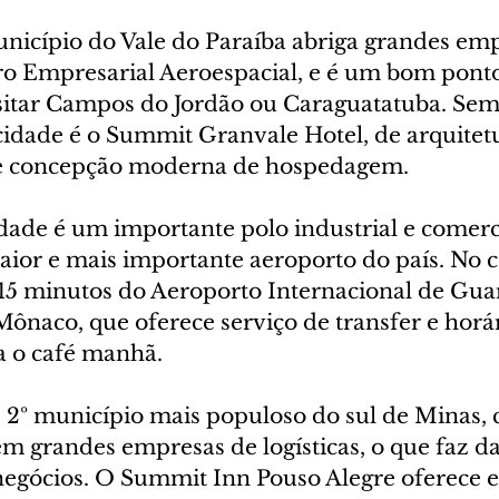
icípio do Vale do Paraíba abriga grandes em
tro Empresarial Aeroespacial, e é um bom ponto
sitar Campos do Jordão ou Caraguatatuba. Sem
cidade é o Summit Granvale Hotel, de arquitet
e concepção moderna de hospedagem.
dade é um importante polo industrial e comerci
ior e mais importante aeroporto do país. No c
 15 minutos do Aeroporto Internacional de Guar
ônaco, que oferece serviço de transfer e horár
a o café manhã.
 2º município mais populoso do sul de Minas, 
em grandes empresas de logísticas, o que faz d
 negócios. O Summit Inn Pouso Alegre oferece e