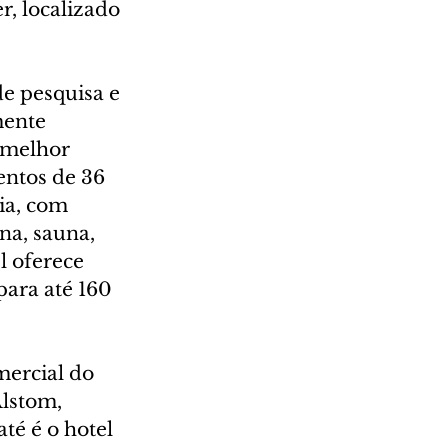
r, localizado 
e pesquisa e 
mente 
 melhor 
ntos de 36 
ia, com 
na, sauna, 
l oferece 
ara até 160 
ercial do 
lstom, 
té é o hotel 