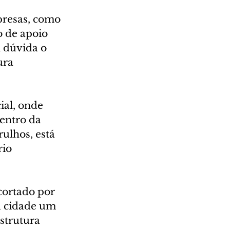
presas, como 
 de apoio 
 dúvida o 
ura 
al, onde 
entro da 
ulhos, está 
io 
cortado por 
a cidade um 
strutura 