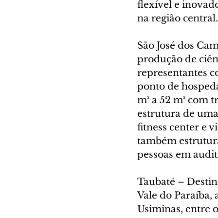
flexível e inovad
na região central.
São José dos Cam
produção de ciên
representantes c
ponto de hospeda
m² a 52 m² com t
estrutura de uma
fitness center e 
também estrutura
pessoas em audit
Taubaté – Destin
Vale do Paraíba, 
Usiminas, entre o