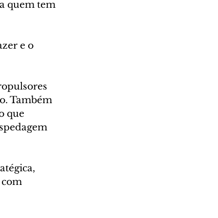
ra quem tem 
zer e o 
ropulsores 
ção. Também 
o que 
hospedagem 
atégica, 
a com 