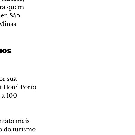
ara quem 
er. São 
 Minas 
nos 
r sua 
 Hotel Porto 
 a 100 
ntato mais 
o do turismo 