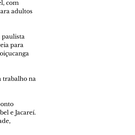
l, com 
ara adultos 
 paulista 
eia para 
oiçucanga 
 trabalho na 
ponto 
el e Jacareí. 
de, 