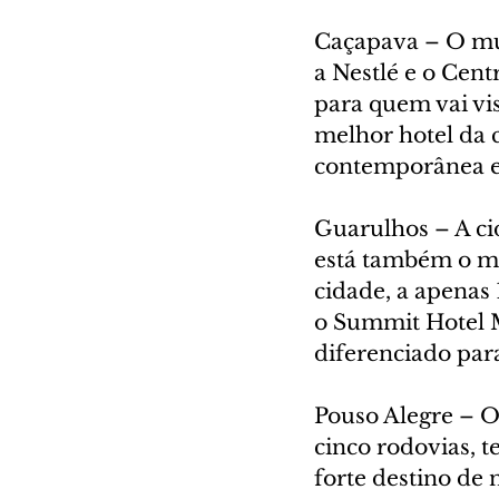
Caçapava – O mun
a Nestlé e o Cen
para quem vai vi
melhor hotel da 
contemporânea 
Guarulhos – A ci
está também o ma
cidade, a apenas
o Summit Hotel M
diferenciado par
Pouso Alegre – O
cinco rodovias, t
forte destino de