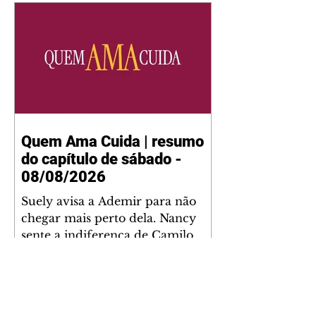
Quem Ama Cuida | resumo
do capítulo de sábado -
08/08/2026
Suely avisa a Ademir para não
chegar mais perto dela. Nancy
sente a indiferença de Camilo.
Tiago diz a Ingrid que ela não
tem competência para presidir a
joalheria. André conta a Pedro
que a associação de advogados