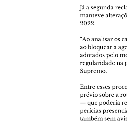
Já a segunda rec
manteve alteraçõ
2022.
“Ao analisar os c
ao bloquear a ag
adotados pelo mo
regularidade na p
Supremo.
Entre esses proc
prévio sobre a ro
— que poderia re
perícias presencia
também sem avis