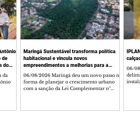
Antônio
Maringá Sustentável transforma política
IPLAN
o de
habitacional e vincula novos
calça
s do
empreendimentos a melhorias para a
06/08
cidade
delimi
a da
06/08/2026 Maringá deu um novo passo na
insta
tônio
forma de planejar o crescimento urbano
de se
com a sanção da Lei Complementar nº
de pe
res com
1.544, que institui o Programa Maringá
ou pio
Dr.
Sustentável. A nova legislação estabelece
propr
regras para a criação de Zonas Especiais de
respon
ra, 6. O
Interesse Social (Zeis) e cria um modelo
Pesqu
liam as
que une produção de moradias, ocupação
(IPLAN
inteligente do território e melhorias que
Editorias
Editais Certificados
fiscal
s
beneficiam toda a população. O principal