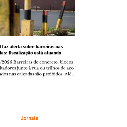
 faz alerta sobre barreiras nas
das: fiscalização está atuando
/2026 Barreiras de concreto, blocos
tadores junto à rua ou trilhos de aço
lados nas calçadas são proibidos. Além
rem obstáculos para a livre circulação
destres, essas estruturas podem causar
rar acidentes de trânsito — e os
ietários dos imóveis podem ser
sabilizados. O alerta é do Instituto de
isa e Planejamento de Ponta Grossa
), que está intensificando a
Siga
Jornale
ização sobre as calçadas, o que inclui