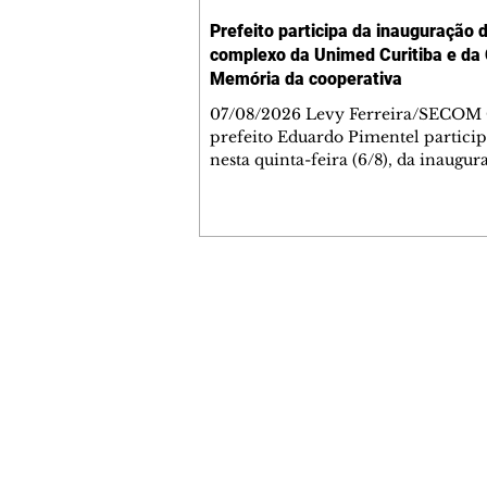
Prefeito participa da inauguração 
complexo da Unimed Curitiba e da
Memória da cooperativa
07/08/2026 Levy Ferreira/SECOM
prefeito Eduardo Pimentel particip
nesta quinta-feira (6/8), da inaugur
novo Complexo Administrativo d
Curitiba, no Tarumã. Durante a ce
também foi inaugurada a Casa da 
da cooperativa, espaço criado para
preservar a trajetória da instituição
celebra 55 anos de fundação nesta
Contato comercial
data. O complexo está localizado n
mmjornale@gmail.com
Avenida Affonso Penna, 297. A nov
Telefone: (41) 99978-9956
estrutura reúne áreas administrativ
centro de treina
Redação
E-mail:
redacaojornale@gmail.com