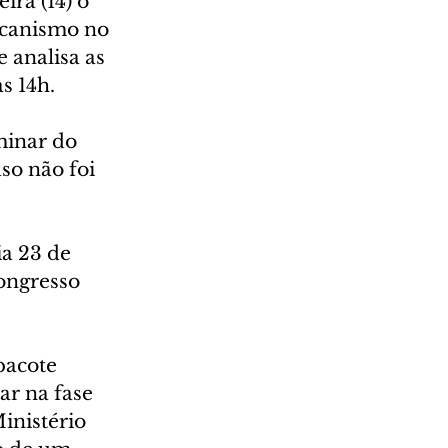
ra (14) o 
ecanismo no 
 analisa as 
s 14h.
minar do 
so não foi 
a 23 de 
ongresso 
pacote 
ar na fase 
inistério 