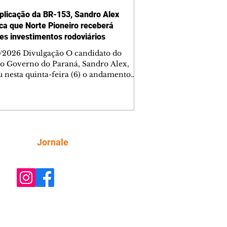
plicação da BR-153, Sandro Alex
ca que Norte Pioneiro receberá
es investimentos rodoviários
/2026 Divulgação O candidato do
o Governo do Paraná, Sandro Alex,
u nesta quinta-feira (6) o andamento
bras de duplicação da BR-153 entre
ezinho e Santo Antônio da Platina, no
 Pioneiro, e lembrou que a região será
mplada com um grande programa de
 já contratado. Nesse primeiro trecho
ntervenção da concessionária, com
Siga
Jornale
de 40% dos serviços concluídos, a
cação contempla 50,6 quilômetros da
ia e recebe investimento de