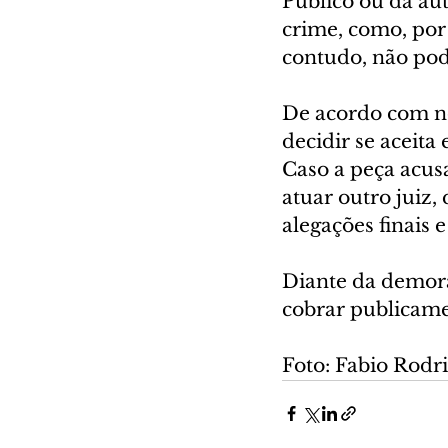
Público ou da au
crime, como, por 
contudo, não pod
De acordo com nov
decidir se aceita
Caso a peça acusa
atuar outro juiz,
alegações finais 
Diante da demora
cobrar publicame
Foto: Fabio Rodr