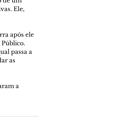
o de um 
as. Ele, 
rra após ele 
 Público. 
ual passa a 
ar as 
aram a 