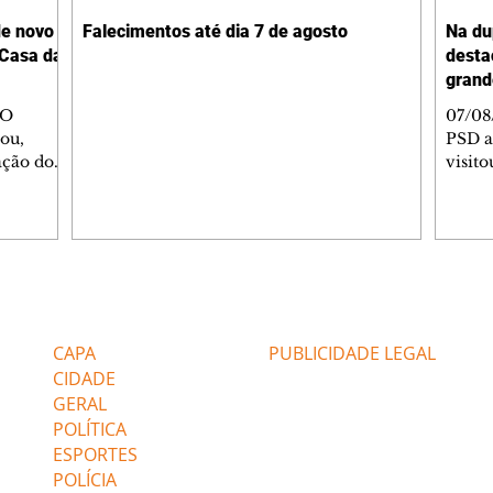
de novo
Falecimentos até dia 7 de agosto
Na du
 Casa da
desta
grand
 O
07/08
ou,
PSD a
ação do
visito
a Unimed
das o
rimônia,
Jacar
Memória
Norte
conte
, que
obras
 mesma
com i
Editorias
Editais Certificados
a
cerca 
a
dupli
CAPA
PUBLICIDADE LEGAL
as,
rodov
CIDADE
GERAL
POLÍTICA
ESPORTES
POLÍCIA