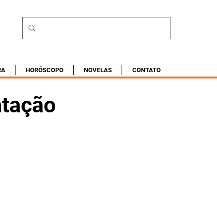
RA
HORÓSCOPO
NOVELAS
CONTATO
ntação