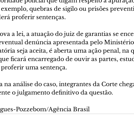
toridade policial que digam respeito à apuraçã
exemplo, quebras de sigilo ou prisões preventiv
erá proferir sentenças.
a a lei, a atuação do juiz de garantias se ence
 eventual denúncia apresentada pelo Ministério
tória seja aceita, é aberta uma ação penal, na q
 que ficará encarregado de ouvir as partes, estud
e proferir uma sentença.
 na análise do caso, integrantes da Corte cheg
nte o julgamento definitivo da questão.
igues-Pozzebom/Agência Brasil