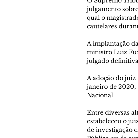
O Supremo Tribun
julgamento sobre
qual o magistrad
cautelares durant
A implantação da 
ministro Luiz Fux
julgado definitiv
A adoção do juiz 
janeiro de 2020,
Nacional.
Entre diversas al
estabeleceu o jui
de investigação c