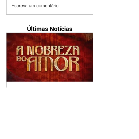
Escreva um comentário
Últimas Notícias
A Nobreza do Amor |
resumo do capítulo de sexta
- 07/08/2026
Omar afirma a Tonho que lutará
pelo amor de Alika. Salma
repreende Miguel e Fátima por