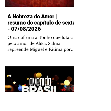
A Nobreza do Amor |
resumo do capítulo de sexta
- 07/08/2026
Omar afirma a Tonho que lutará
pelo amor de Alika. Salma
repreende Miguel e Fátima por
terem sido rudes com Omar.
Maria Helena aconselha Manoel
sobre seu namoro com Ana
Maria. Pressionado, Bakari revela
a Jendal que Chinua esteve em
terras inimigas. Omar pede que
Alika o acompanhe até a agência
bancária. Chinua alerta Dumi,
Akin e Ladisa sobre as
desconfianças de Jendal, que