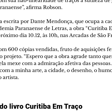
m sua não-linearidade de traços a sutileza de
ranaense”, afirma Robson. 
 escrita por Dante Mendonça, que ocupa a cad
emia Paranaense de Letras, a obra “Curitiba 
róximo dia 10.12, às 10h, nas Arcadas de São Fr
com 600 cópias vendidas, fruto de aquisições fei
o projeto. “Espero que a obra agrade tanto qu
 ela mexe com a admiração afetiva das pessoas. 
com a minha arte, a cidade, o desenho, o humo
 artista. 
o livro Curitiba Em Traço