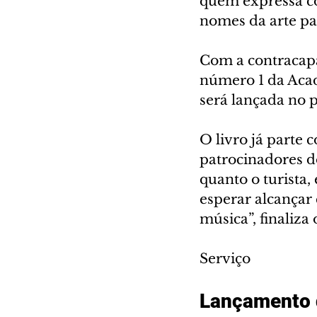
quem expressa co
nomes da arte pa
Com a contracapa
número 1 da Acad
será lançada no p
O livro já parte 
patrocinadores d
quanto o turista,
esperar alcançar 
música”, finaliza o
Serviço
Lançamento d