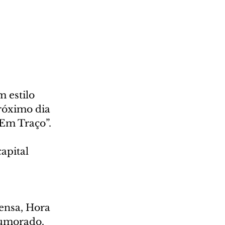
 estilo 
róximo dia 
Em Traço”. 
apital 
 
ensa, Hora 
humorado. 