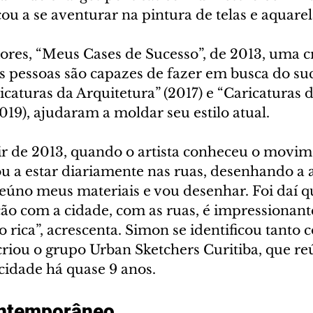
u a se aventurar na pintura de telas e aquarel
iores, “Meus Cases de Sucesso”, de 2013, uma crí
s pessoas são capazes de fazer em busca do su
icaturas da Arquitetura” (2017) e “Caricaturas d
2019), ajudaram a moldar seu estilo atual.
ir de 2013, quando o artista conheceu o movi
u a estar diariamente nas ruas, desenhando a a
reúno meus materiais e vou desenhar. Foi daí q
ção com a cidade, com as ruas, é impressionant
 rica”, acrescenta. Simon se identificou tanto 
iou o grupo Urban Sketchers Curitiba, que reú
idade há quase 9 anos. 
ontemporâneo