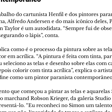
balho do cartunista Henfil e dos pintores para
, Alfredo Andersen e do mais icônico deles, P
n Taylor é um autodidata. “Sempre fui de obse
segurando o lápis”, conta. 
ica como é o processo da pintura sobre as tel
or em acrílica. “A pintura é feita com tinta, pa
u seleciono as telas e desenho sobre elas com c
is colorir com tinta acrílica”, explica o artista
fine como um pintor paranista contemporâneo
nto que começou a pintar as telas e aquarelas
o marchand Robson Krieger, da galeria Studio R
resentá-lo. “Eu reconheci no Simon um talento 