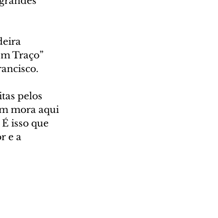
 grandes 
eira 
Em Traço” 
ancisco. 
tas pelos 
em mora aqui 
É isso que 
r e a 