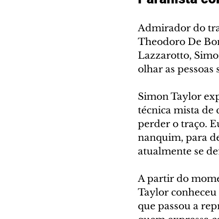
Admirador do tra
Theodoro De Bona
Lazzarotto, Simo
olhar as pessoas 
Simon Taylor expl
técnica mista de c
perder o traço. E
nanquim, para depo
atualmente se de
A partir do mome
Taylor conheceu 
que passou a rep