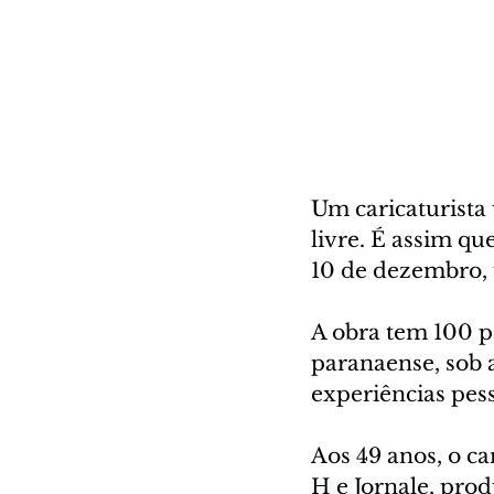
Um caricaturista 
livre. É assim qu
10 de dezembro, 
A obra tem 100 pá
paranaense, sob a
experiências pes
Aos 49 anos, o ca
H e Jornale, pro