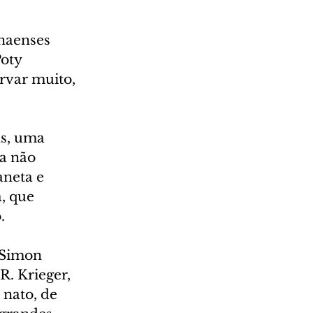
naenses 
oty 
rvar muito, 
as, uma 
ra não 
aneta e 
, que 
.
 Simon 
. Krieger, 
nato, de 