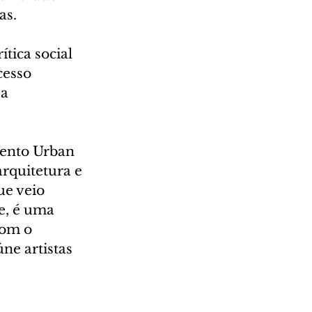
as.
tica social 
cesso 
a 
mento Urban 
rquitetura e 
ue veio 
e, é uma 
com o 
ne artistas 