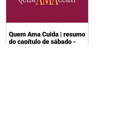
Quem Ama Cuida | resumo
do capítulo de sábado -
08/08/2026
Suely avisa a Ademir para não
chegar mais perto dela. Nancy
sente a indiferença de Camilo.
Tiago diz a Ingrid que ela não
tem competência para presidir a
joalheria. André conta a Pedro
que a associação de advogados
expulsou Ademir. Laurentino
contrata Adriana para servir no
restaurante. Adriana vê Pedro e
Bruna no restaurante. Bruna