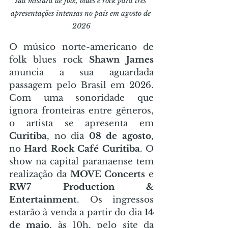
sua mistura de folk, blues e rock para três 
apresentações intensas no país em agosto de 
2026
O músico norte-americano de 
folk blues rock 
Shawn James
anuncia a sua aguardada 
passagem pelo Brasil em 2026. 
Com uma sonoridade que 
ignora fronteiras entre gêneros, 
o artista se apresenta em 
Curitiba
, no dia 
08 de agosto
, 
no 
Hard Rock Café Curitiba
. O 
show na capital paranaense tem 
realização da 
MOVE Concerts
 e 
RW7 Production & 
Entertainment
. Os ingressos 
estarão à venda a partir do dia 
14 
de maio
, às 10h, pelo site da 