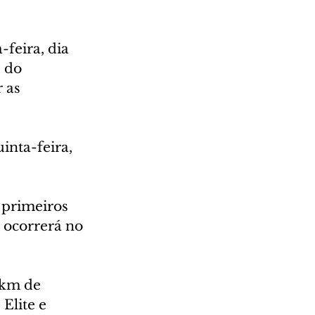
-feira, dia 
 do 
 as 
inta-feira, 
 primeiros 
 ocorrerá no 
5km de 
Elite e 