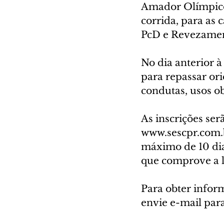
Amador Olímpico)
corrida, para as
PcD e Revezamen
No dia anterior 
para repassar ori
condutas, usos ob
As inscrições ser
www.sescpr.com.br
máximo de 10 dia
que comprove a li
Para obter inform
envie e-mail par