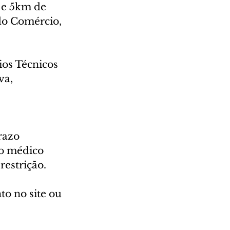
 e 5km de 
do Comércio, 
os Técnicos 
va, 
razo 
o médico 
restrição.
o no site ou 