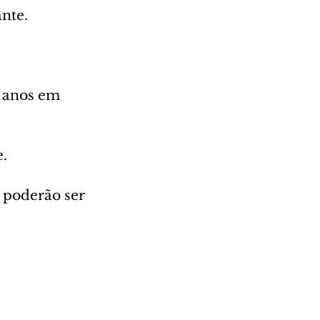
ante.
 anos em 
.
s poderão ser 