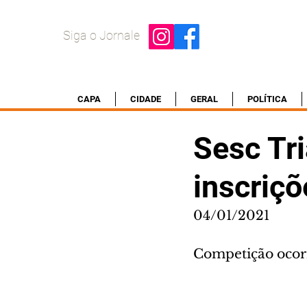
Siga o Jornale
CAPA
CIDADE
GERAL
POLÍTICA
Sesc Tr
inscriçõ
04/01/2021
Competição ocorr