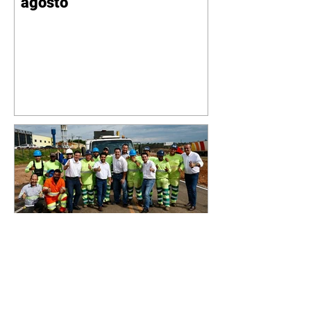
agosto
Na duplicação da BR-153,
Sandro Alex destaca que
Norte Pioneiro receberá