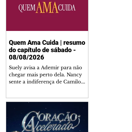
Quem Ama Cuida | resumo
do capítulo de sábado -
08/08/2026
Suely avisa a Ademir para não
chegar mais perto dela. Nancy
sente a indiferença de Camilo.
Tiago diz a Ingrid que ela não
tem competência para presidir a
joalheria. André conta a Pedro
que a associação de advogados
expulsou Ademir. Laurentino
contrata Adriana para servir no
restaurante. Adriana vê Pedro e