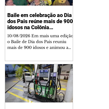
Baile em celebração ao Dia
dos Pais reúne mais de 900
idosos na Colônia
Mergulhão
10/08/2026 Em mais uma edição,
o Baile de Dia dos Pais reuniu
mais de 900 idosos e animou a
tarde na Colônia Mergulhão, na
última semana. Realizado
anualmente pela Prefeitura de
São José dos Pinhais, por meio da
Secretaria de Assistência Social
(Semas), o evento tem como
objetivo proporcionar momentos
de lazer, entretenimento e
convivência aos participantes dos
50 grupos de idosos do