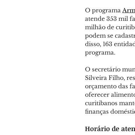
O programa 
Arm
atende 353 mil fa
milhão de curitib
podem se cadastr
disso, 163 entida
programa.
O secretário mun
Silveira Filho, r
orçamento das fa
oferecer alimento
curitibanos man
finanças doméstic
Horário de ate