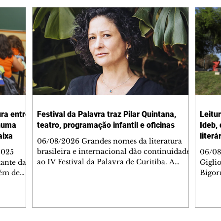
ura entre
Festival da Palavra traz Pilar Quintana,
Leitu
nhuma
teatro, programação infantil e oficinas
Ideb,
aixa
literá
06/08/2026 Grandes nomes da literatura
brasileira e internacional dão continuidade
2025
06/08
ao IV Festival da Palavra de Curitiba. A
ante da
Gigli
programação gratuita para a sexta-feira
lém de
Bigorr
(7/8) inclui oficinas, bate-papos, peças de
apitais
biblio
teatro, exposições e mesas-redondas. Um
ao 5º), a
quint
dos destaques é a participação da escritora
enho
proce
colombiana Pilar Quintana, que estará no
.
depoi