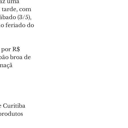
raz uma 
 tarde, com 
ábado (3/5), 
ao feriado do 
 por R$ 
pão broa de 
/maçã 
 Curitiba 
produtos 