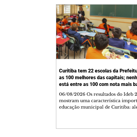
Curitiba tem 22 escolas da Prefeit
as 100 melhores das capitais; ne
está entre as 100 com nota mais b
06/08/2026 Os resultados do Ideb 
mostram uma característica import
educação municipal de Curitiba: a
apresentar a melhor nota entre as c
brasileiras (6,9) nos anos iniciais (1º 
cidade tem uma rede com desemp
consistente em todas as suas escolas