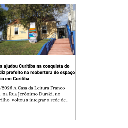
ra ajudou Curitiba na conquista do
 diz prefeito na reabertura de espaço
rio em Curitiba
/2026 A Casa da Leitura Franco
o, na Rua Jerônimo Durski, no
ilho, voltou a integrar a rede de
tecas de bairros de Curitiba nesta
a-feira (6/8), após passar por amplo
sso de restauro e ampliação. Reaberto
s de mais de 15 anos fechado por