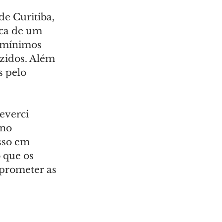
de Curitiba, 
rca de um 
s mínimos 
zidos. Além 
s pelo 
everci 
 no 
sso em 
 que os 
prometer as 