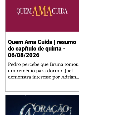
Quem Ama Cuida | resumo
do capítulo de quinta -
06/08/2026
Pedro percebe que Bruna tomou
um remédio para dormir. Joel
demonstra interesse por Adriana.
Fernando elogia Mau Mau. Bia
não gosta quando Brigitte e
Rafael se sentam à mesa com ela
e César, atrapalhando o jantar
romântico do casal. Bruna se
aproveita da preocupação de