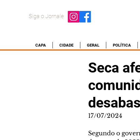
Siga o Jornale
CAPA
CIDADE
GERAL
POLÍTICA
Seca afe
comunid
desabas
17/07/2024
Segundo o govern