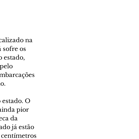
calizado na 
sofre os 
 estado, 
pelo 
mbarcações 
o.
 estado. O 
inda pior 
eca da 
do já estão 
 centímetros 