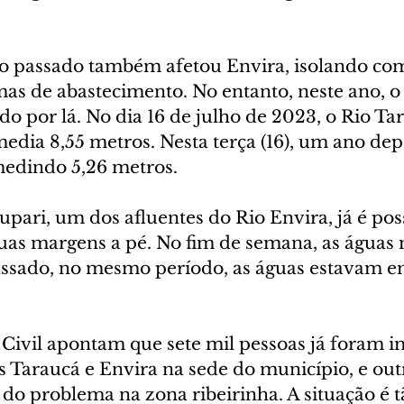
o passado também afetou Envira, isolando co
as de abastecimento. No entanto, neste ano, 
 por lá. No dia 16 de julho de 2023, o Rio Tar
edia 8,55 metros. Nesta terça (16), um ano depo
edindo 5,26 metros.
upari, um dos afluentes do Rio Envira, já é poss
 duas margens a pé. No fim de semana, as águas
ssado, no mesmo período, as águas estavam em
Civil apontam que sete mil pessoas já foram i
s Taraucá e Envira na sede do município, e outr
 do problema na zona ribeirinha. A situação é tã