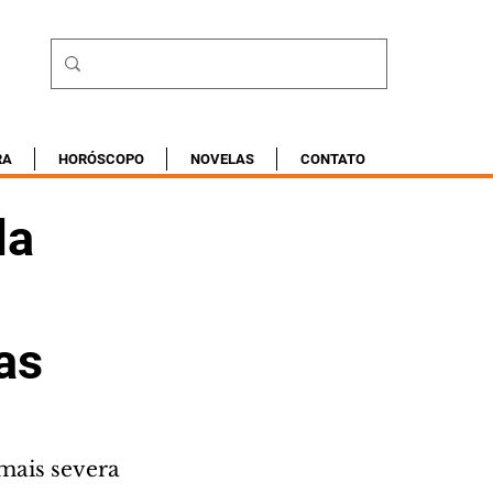
RA
HORÓSCOPO
NOVELAS
CONTATO
la
as
mais severa 