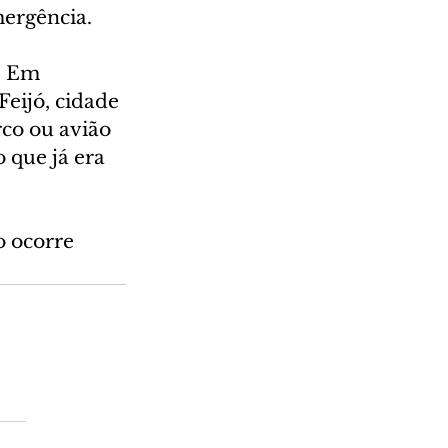
mergência.
. Em 
Feijó, cidade 
co ou avião 
 que já era 
o ocorre 