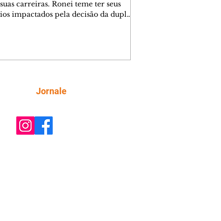
suas carreiras. Ronei teme ter seus
ios impactados pela decisão da dupla.
e decide prestar queixa contra
ica. Gael descobre que Naiane passou
ações sigilosas para Talita. Ronei
ra Verônica novamente e descobre
la deixou Bom Retorno. Gael se
ciona com Naiane. Valéria anuncia
e mudará de país, e Eduarda se
Siga
Jornale
upa com Sol. Palhares desconfia de
a em relação a Zilá. Ronei e Cinara
nfia