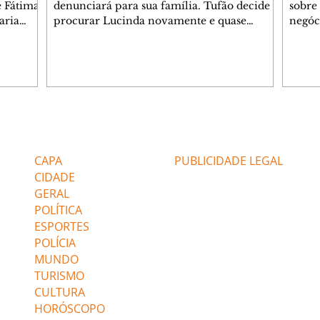
e Fátima
denunciará para sua família. Tufão decide
sobre 
aria
procurar Lucinda novamente e quase
negóc
u
encontra Nina no lixão. Débora se
Janet
do,
preocupa com Jorginho. Monalisa pede que
Verôn
esteve
Olenka não a deixe sozinha. Tufão
inform
 Alika o
encontra Jorginho e o leva para casa. Max é
procu
. Chinua
hostil com Carminha. Diógenes se irrita
que e
quando Tavinho diz que não negociará o
decep
 Pascoal
passe de Roni por causa de sua sexualidade.
que s
Editorias
Editais Certificados
re que
Janaína admite para Jorginho que Lúcio e
preoc
r aos
Max estavam envolvidos na tentativa de
Cinar
CAPA
PUBLICIDADE LEGAL
assalto à
desco
CIDADE
GERAL
POLÍTICA
ESPORTES
POLÍCIA
MUNDO
TURISMO
CULTURA
HORÓSCOPO