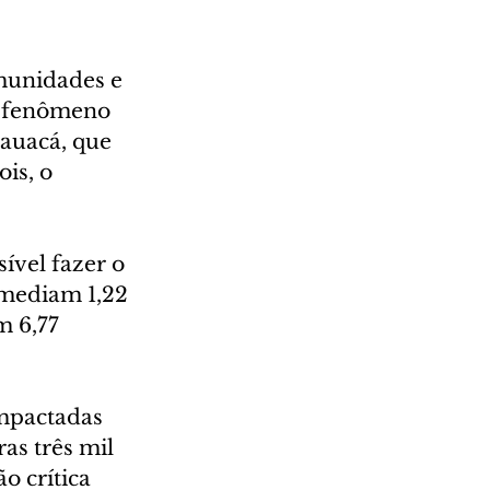
munidades e 
o fenômeno 
auacá, que 
is, o 
ível fazer o 
 mediam 1,22 
 6,77 
mpactadas 
as três mil 
o crítica 