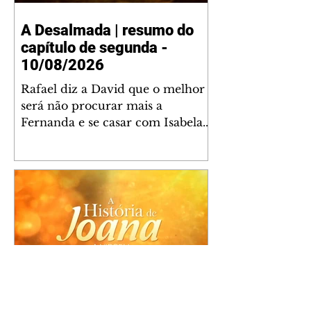
A Desalmada | resumo do
capítulo de segunda -
10/08/2026
Rafael diz a David que o melhor
será não procurar mais a
Fernanda e se casar com Isabela.
Júlia diz a Otávio que sua esposa
desconfia que ele tem uma
amante. Diante do túmulo de
Santiago, Fernanda diz que quer
justiça para ele mas, ao mesmo
tempo, se apaixonou por Rafael.
Martina critica David por ainda
não conhecer Clara e Sandra.
Fernanda confessa a Joana que
não consegue parar de pensar em
A História de Joana, A
Rafael. Isabela e Rafael garantem