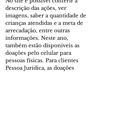
No site é possível conferir a 
descrição das ações, ver 
imagens, saber a quantidade de 
crianças atendidas e a meta de 
arrecadação, entre outras 
informações. Neste ano, 
também estão disponíveis as 
doações pelo celular para 
pessoas físicas. Para clientes 
Pessoa Jurídica, as doações 
podem ser realizadas pelo 
Internet Banking do Santander.
Para conhecer e apoiar as 
iniciativas do Amigo de Valor 
2021, acesse a plataforma: 
www.santander.com.br/amigode
valor