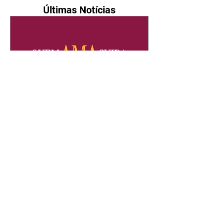
Últimas Notícias
Quem Ama Cuida | resumo
do capítulo de sábado -
08/08/2026
Suely avisa a Ademir para não
chegar mais perto dela. Nancy
sente a indiferença de Camilo.
Tiago diz a Ingrid que ela não
tem competência para presidir a
joalheria. André conta a Pedro