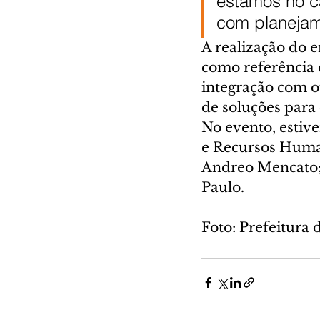
estamos no c
com planejam
A realização do 
como referência 
integração com o
de soluções para
No evento, estiv
e Recursos Human
Andreo Mencato; 
Paulo.
Foto: Prefeitura 