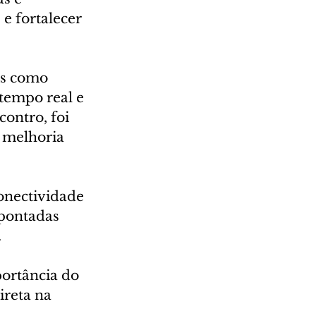
e fortalecer 
as como 
 tempo real e 
ontro, foi 
 melhoria 
conectividade 
pontadas 
.
portância do 
ireta na 