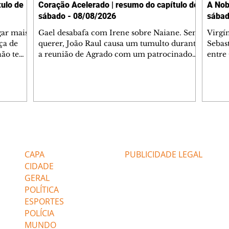
ulo de
Coração Acelerado | resumo do capítulo de
A Nob
sábado - 08/08/2026
sábad
gar mais
Gael desabafa com Irene sobre Naiane. Sem
Virgí
ça de
querer, João Raul causa um tumulto durante
Sebas
 não tem
a reunião de Agrado com um patrocinador.
entre
ia.
Zilá orienta Osmar a seguir Cinara, que
que B
ão de
percebe a movimentação e alerta Ronei.
nega 
ntino
Palhares confronta Cinara sobre a
Tonho
aproximação com Ronei. Eduarda pensa
a fam
una no
em pedir a Valéria para ficar com Sol. Gael
com O
a. Dora
decide terminar com Naiane. João Raul
e é d
m
inventa para Agrado que não está
comen
Editorias
Editais Certificados
Lyris
conseguindo conviver com seu sucesso, e
tungs
urante de
termina o relacionamento dos dois.
Dióge
CAPA
PUBLICIDADE LEGAL
CIDADE
GERAL
POLÍTICA
ESPORTES
POLÍCIA
MUNDO