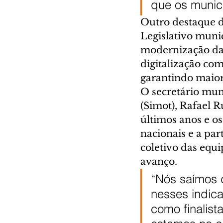
que os munic
Outro destaque do
Legislativo muni
modernização da 
digitalização com
garantindo maior 
O secretário mun
(Simot), Rafael 
últimos anos e o
nacionais e a pa
coletivo das equi
avanço.
“Nós saímos 
nesses indic
como finalist