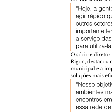
“Hoje, a gent
agir rápido 
outros setore
importante le
a serviço da
para utilizá-
O sócio e direto
Rigon, destacou 
municipal e a imp
soluções mais efi
“Nosso objeti
ambientes mai
encontros em
essa rede de 