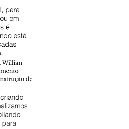
, para 
 ou em 
s é 
ando está 
cadas 
a.
 Willian 
imento 
onstrução de 
 criando 
ealizamos 
liando 
 para 