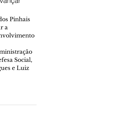
vançar 
dos Pinhais 
r a 
envolvimento 
ministração 
esa Social, 
ues e Luiz 