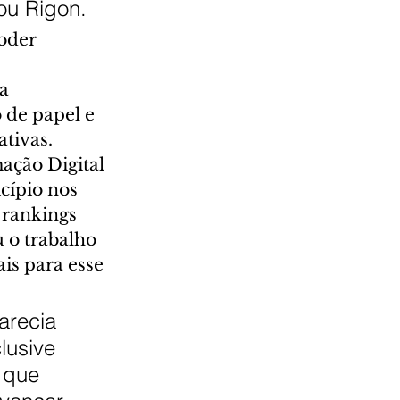
ou Rigon.
oder 
a 
 de papel e 
ativas.
ação Digital 
ípio nos 
 rankings 
 o trabalho 
is para esse 
arecia 
lusive 
 que 