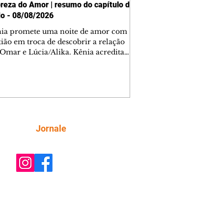
reza do Amor | resumo do capítulo de
o - 08/08/2026
nia promete uma noite de amor com
tião em troca de descobrir a relação
 Omar e Lúcia/Alika. Kênia acredita
inta esteja mesmo ao lado de Jendal, e
o convite para jantar com os dois.
 desabafa com Casemiro e conta que
ília de Lúcia/Alika tem uma dívida
mar. Ana Maria vai à casa de Manoel
estratada por Fortunato. José e Omar
tam sobre a possível jazida de
Siga
Jornale
tênio na região. Virgínia provoca
nes na frente de Marta. Binta s