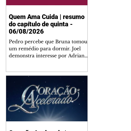
Quem Ama Cuida | resumo
do capítulo de quinta -
06/08/2026
Pedro percebe que Bruna tomou
um remédio para dormir. Joel
demonstra interesse por Adriana.
Fernando elogia Mau Mau. Bia
não gosta quando Brigitte e
Rafael se sentam à mesa com ela
e César, atrapalhando o jantar
romântico do casal. Bruna se
aproveita da preocupação de
Pedro com sua saúde para
manter o marido ao seu lado.
Elenice acusa Rosa por seu
desentendimento com Adriana.