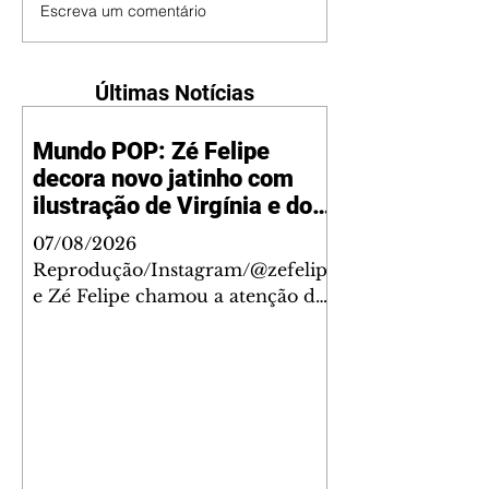
Escreva um comentário
Últimas Notícias
Mundo POP: Zé Felipe
decora novo jatinho com
ilustração de Virgínia e dos
filhos
07/08/2026
Reprodução/Instagram/@zefelip
e Zé Felipe chamou a atenção dos
seguidores ao revelar um detalhe
especial de sua nova aeronave. O
cantor compartilhou nesta
quinta-feira, 6, registros do
jatinho recém-adquirido e
mostrou que decidiu personalizar
o espaço com uma ilustração que