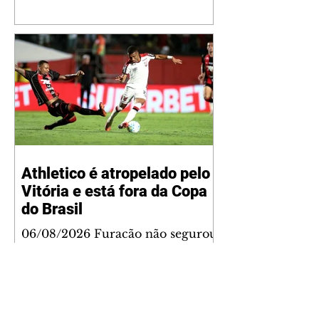
reúne Virginia Fonseca e os três
filhos que eles tiveram juntos:
Maria Alice, Maria Flor e José
Leonardo. Na imagem, aparecem
os apelidos dos integrantes da
família, entre eles "Papai",
"Mamãe",
Athletico é atropelado pelo
Vitória e está fora da Copa
do Brasil
06/08/2026 Furacão não segurou
a vantagem, foi goleado por 4x0
Divulgação O Athletico encerrou
sua campanha na Copa do Brasil
nesta quinta-feira (6), em uma