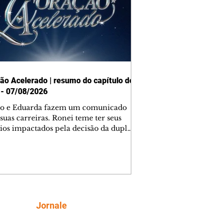
ão Acelerado | resumo do capítulo de
 - 07/08/2026
o e Eduarda fazem um comunicado
suas carreiras. Ronei teme ter seus
ios impactados pela decisão da dupla.
e decide prestar queixa contra
ica. Gael descobre que Naiane passou
ações sigilosas para Talita. Ronei
ra Verônica novamente e descobre
la deixou Bom Retorno. Gael se
ciona com Naiane. Valéria anuncia
e mudará de país, e Eduarda se
Siga
Jornale
upa com Sol. Palhares desconfia de