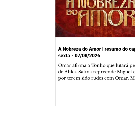
A Nobreza do Amor | resumo do cap
sexta - 07/08/2026
Omar afirma a Tonho que lutará p
de Alika. Salma repreende Miguel 
por terem sido rudes com Omar. M
Helena aconselha Manoel sobre se
namoro com Ana Maria. Pressiona
Bakari revela a Jendal que Chinua 
em terras inimigas. Omar pede que
acompanhe até a agência bancária
alerta Dumi, Akin e Ladisa sobre as
desconfianças de Jendal, que sonda
Contato comercial
sobre seu conselheiro. Chinua suge
mmjornale@gmail.com