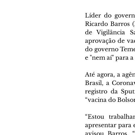
Líder do govern
Ricardo Barros (
de Vigilância S
aprovação de vac
do governo Temer,
e "nem aí" para 
Até agora, a agê
Brasil, a Coron
registro da Spu
“vacina do Bolso
“Estou trabalh
apresentar para 
avisou Barros. 