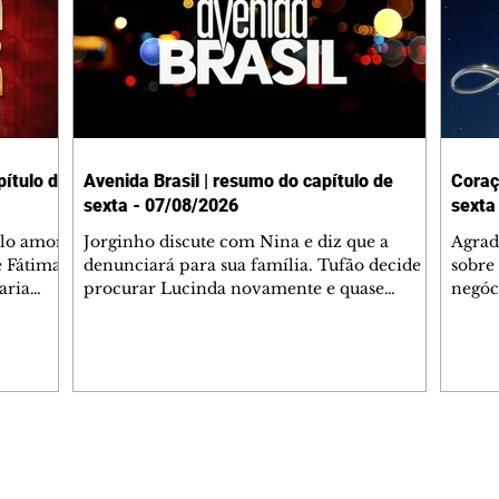
ítulo de
Avenida Brasil | resumo do capítulo de
Coraç
sexta - 07/08/2026
sexta
elo amor
Jorginho discute com Nina e diz que a
Agrad
e Fátima
denunciará para sua família. Tufão decide
sobre 
aria
procurar Lucinda novamente e quase
negóc
u
encontra Nina no lixão. Débora se
Janet
do,
preocupa com Jorginho. Monalisa pede que
Verôn
esteve
Olenka não a deixe sozinha. Tufão
inform
 Alika o
encontra Jorginho e o leva para casa. Max é
procu
. Chinua
hostil com Carminha. Diógenes se irrita
que e
quando Tavinho diz que não negociará o
decep
 Pascoal
passe de Roni por causa de sua sexualidade.
que s
Editorias
Editais Certificados
re que
Janaína admite para Jorginho que Lúcio e
preoc