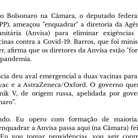
o Bolsonaro na Câmara, o deputado federal
PP), ameaçou "enquadrar" a diretoria da Agên
anitária (Anvisa) para eliminar exigências 
inas contra a Covid-19. Barros, que foi minis
 afirma que os diretores da Anvisa estão "fora
a pandemia.
ncia deu aval emergencial a duas vacinas para 
avac e a AstraZeneca/Oxford. O governo quer
tnik V, de origem russa, apelidada por gove
naro”.
ando. Eu opero com formação de maioria
enquadrar a Anvisa passa aqui (na Câmara) feit
“Eu vou tomar providências, vou agir contra