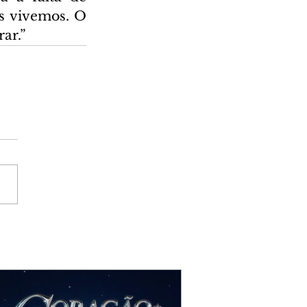
 vivemos. O 
ar.”