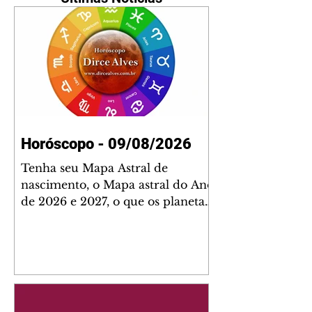
Horóscopo - 09/08/2026
Tenha seu Mapa Astral de
nascimento, o Mapa astral do Ano
de 2026 e 2027, o que os planetas
indicam para o seu: Trabalho,
Amor, Dinheiro, Saúde e Família.
Estudo com 35 páginas. Adquira
já através da nossa loja virtual ou
na loja física: rua Emiliano
Perneta 30 – loja 21 – galeria