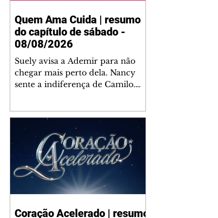
Quem Ama Cuida | resumo
do capítulo de sábado -
08/08/2026
Suely avisa a Ademir para não
chegar mais perto dela. Nancy
sente a indiferença de Camilo.
Tiago diz a Ingrid que ela não
tem competência para presidir a
joalheria. André conta a Pedro
que a associação de advogados
expulsou Ademir. Laurentino
contrata Adriana para servir no
restaurante. Adriana vê Pedro e
Bruna no restaurante. Bruna
provoca Adriana. Dora pede
ajuda a André para marcar um
Coração Acelerado | resumo
encontro com Suely. Adriana diz