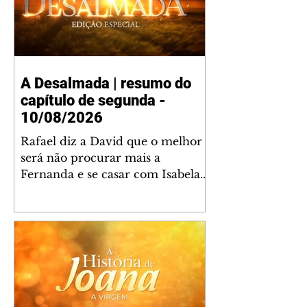
A Desalmada | resumo do
capítulo de segunda -
10/08/2026
Rafael diz a David que o melhor
será não procurar mais a
Fernanda e se casar com Isabela.
Júlia diz a Otávio que sua esposa
desconfia que ele tem uma
amante. Diante do túmulo de
Santiago, Fernanda diz que quer
justiça para ele mas, ao mesmo
tempo, se apaixonou por Rafael.
Martina critica David por ainda
não conhecer Clara e Sandra.