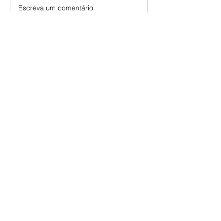
Escreva um comentário
Últimas Notícias
Nova lei reforça proteção
animal e proíbe uso de
correntes em São José dos
Pinhais
05/08/2026 Manter animais
presos por correntes, cordas,
cabos, arames, fitas ou qualquer