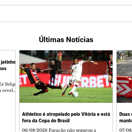
Últimas Notícias
jatinho
lhos
é Felipe
 revelar
ronave.
-feira,
rido e
Athletico é atropelado pelo Vitória e está
Duas 
o espaço
fora da Copa do Brasil
manh
inia
veram
06/08/2026 Furacão não segurou a
07/08