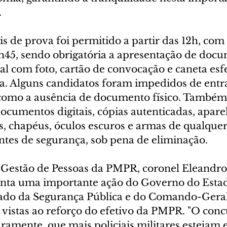
.
is de prova foi permitido a partir das 12h, co
2h45, sendo obrigatória a apresentação de doc
al com foto, cartão de convocação e caneta esfe
ta. Alguns candidatos foram impedidos de entr
 como a ausência de documento físico. Também
ocumentos digitais, cópias autenticadas, apare
s, chapéus, óculos escuros e armas de qualquer 
ntes de segurança, sob pena de eliminação.
e Gestão de Pessoas da PMPR, coronel Eleandro
nta uma importante ação do Governo do Estad
tado da Segurança Pública e do Comando-Geral
vistas ao reforço do efetivo da PMPR. "O conc
turamente, que mais policiais militares estejam 