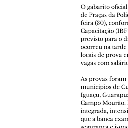
O gabarito ofici
de Praças da Pol
feira (30), conf
Capacitação (IBFC
previsto para o d
ocorreu na tarde
locais de prova e
vagas com salário 
As provas foram a
municípios de Cu
Iguaçu, Guarapua
Campo Mourão. D
integrada, intens
que a banca exam
segurança e ison