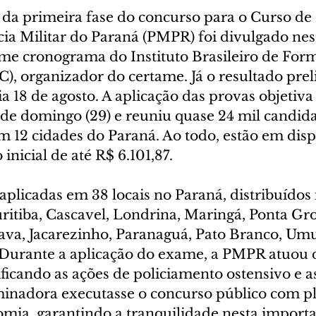
al da primeira fase do concurso para o Curso d
ícia Militar do Paraná (PMPR) foi divulgado ne
orme cronograma do Instituto Brasileiro de For
), organizador do certame. Já o resultado prel
ia 18 de agosto. A aplicação das provas objetiva 
 de domingo (29) e reuniu quase 24 mil candid
m 12 cidades do Paraná. Ao todo, estão em disp
inicial de até R$ 6.101,87.
plicadas em 38 locais no Paraná, distribuídos 
ritiba, Cascavel, Londrina, Maringá, Ponta Gro
va, Jacarezinho, Paranaguá, Pato Branco, Um
urante a aplicação do exame, a PMPR atuou 
ificando as ações de policiamento ostensivo e 
inadora executasse o concurso público com ple
omia, garantindo a tranquilidade nesta importa