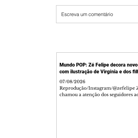
Escreva um comentário
Mundo POP: Zé Felipe decora novo 
com ilustração de Virgínia e dos fi
07/08/2026
Reprodução/Instagram/@zefelipe Z
chamou a atenção dos seguidores ao
um detalhe especial de sua nova ae
O cantor compartilhou nesta quinta
6, registros do jatinho recém-adqui
mostrou que decidiu personalizar 
com uma ilustração que reúne Virg
Fonseca e os três filhos que eles ti