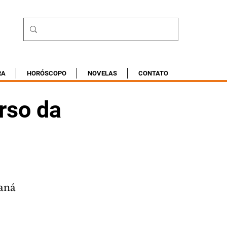
RA
HORÓSCOPO
NOVELAS
CONTATO
rso da
raná