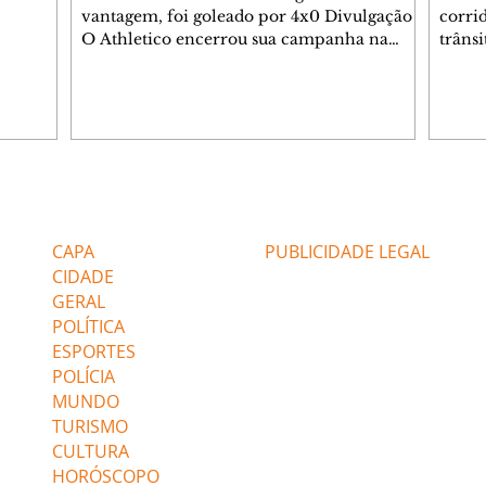
sé
vantagem, foi goleado por 4x0 Divulgação
corri
s
O Athletico encerrou sua campanha na
trâns
 entre
Copa do Brasil nesta quinta-feira (6), em
domin
uma noite infeliz em Salvador (BA). O time
5h30 
paranaense foi superado por 4×0 pelo
Jardi
Vitória, no Barradão, e viu derreter a
Agent
vantagem de dois gols que levou da Arena
acomp
da Baixada. A equipe baiana marcou dois
é par
gols em cada tempo. Renê e Erick
deslo
Editorias
Editais Certificados
balançaram a rede no primeiro. Renê e
respei
Marinho fecharam a conta no segundo.
orient
CAPA
PUBLICIDADE LEGAL
Superado por 4×
utiliz
CIDADE
GERAL
POLÍTICA
ESPORTES
POLÍCIA
MUNDO
TURISMO
CULTURA
HORÓSCOPO