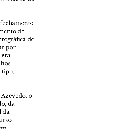
m fechamento 
umento de 
rográfica de 
ar por 
 era 
lhos 
tipo, 
 Azevedo, o 
o, da 
 da 
urso 
em 