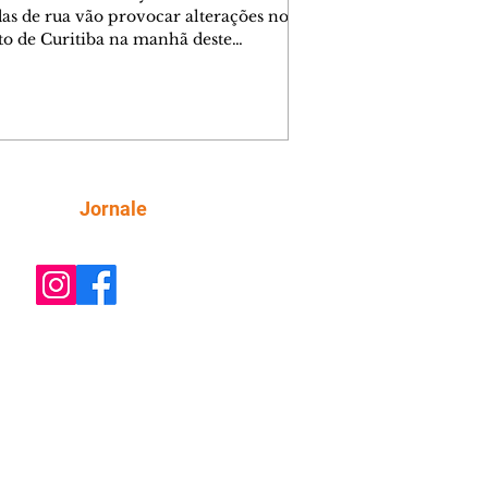
das de rua vão provocar alterações no
ito de Curitiba na manhã deste
go (9/8). As mudanças começam às
e afetam principalmente as regiões do
m das Américas e do Água Verde.
es de trânsito e monitores farão o
anhamento das provas. A orientação
a que os motoristas programem os
camentos com antecedência,
Siga
Jornale
tem a sinalização provisória e as
ações dos agentes de trânsito,
ando rotas al