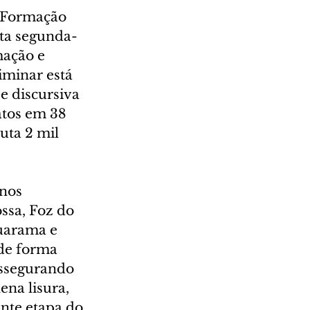
e Formação 
sta segunda-
mação e 
iminar está 
e discursiva 
atos em 38 
uta 2 mil 
nos 
ssa, Foz do 
uarama e 
de forma 
assegurando 
na lisura, 
nte etapa do 