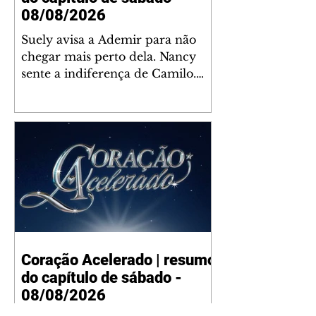
08/08/2026
Suely avisa a Ademir para não
chegar mais perto dela. Nancy
sente a indiferença de Camilo.
Tiago diz a Ingrid que ela não
tem competência para presidir a
joalheria. André conta a Pedro
que a associação de advogados
expulsou Ademir. Laurentino
contrata Adriana para servir no
restaurante. Adriana vê Pedro e
Bruna no restaurante. Bruna
provoca Adriana. Dora pede
ajuda a André para marcar um
Coração Acelerado | resumo
encontro com Suely. Adriana diz
do capítulo de sábado -
a Lyris que está feliz trabalhando
no restaurante de Nanc
08/08/2026