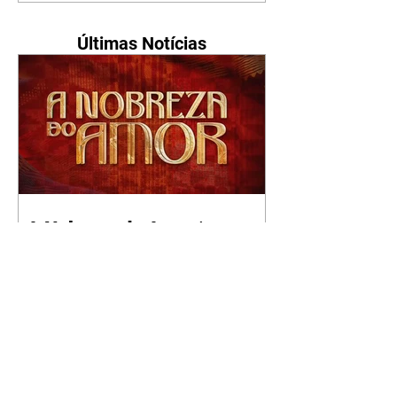
Últimas Notícias
A Nobreza do Amor |
resumo do capítulo de sexta
- 07/08/2026
Omar afirma a Tonho que lutará
pelo amor de Alika. Salma
repreende Miguel e Fátima por
terem sido rudes com Omar.
Maria Helena aconselha Manoel