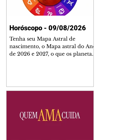
Horóscopo - 09/08/2026
Tenha seu Mapa Astral de
nascimento, o Mapa astral do Ano
de 2026 e 2027, o que os planetas
indicam para o seu: Trabalho,
Amor, Dinheiro, Saúde e Família.
Estudo com 35 páginas. Adquira
já através da nossa loja virtual ou
na loja física: rua Emiliano
Perneta 30 – loja 21 – galeria
Cezar Franco – centro –
Curitiba. Você pode pedir
também através do nosso
Whatsapp e receber seu livro
virtual: (41) 99719-0645. Escute o