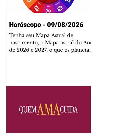
Horóscopo - 09/08/2026
Tenha seu Mapa Astral de
nascimento, o Mapa astral do Ano
de 2026 e 2027, o que os planetas
indicam para o seu: Trabalho,
Amor, Dinheiro, Saúde e Família.
Estudo com 35 páginas. Adquira
já através da nossa loja virtual ou
na loja física: rua Emiliano
Perneta 30 – loja 21 – galeria
Cezar Franco – centro –
Curitiba. Você pode pedir
também através do nosso
Whatsapp e receber seu livro
virtual: (41) 99719-0645. Escute o