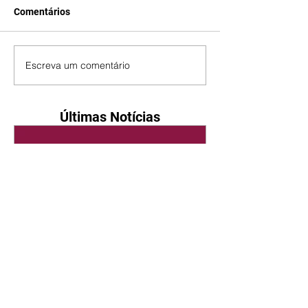
Comentários
Escreva um comentário
Últimas Notícias
Quem Ama Cuida | resumo
do capítulo de quinta -
06/08/2026