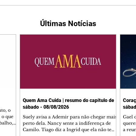
Últimas Notícias
Quem Ama Cuida | resumo do capítulo de
Coraç
sábado - 08/08/2026
sábad
to, o
 o que
Suely avisa a Ademir para não chegar mais
Gael 
balho,
perto dela. Nancy sente a indiferença de
quere
studo
Camilo. Tiago diz a Ingrid que ela não tem
a reu
da nossa