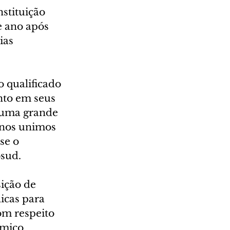
stituição 
 ano após 
ias 
 qualificado 
nto em seus 
 uma grande 
 nos unimos 
se o 
sud.
ição de 
icas para 
m respeito 
mico 