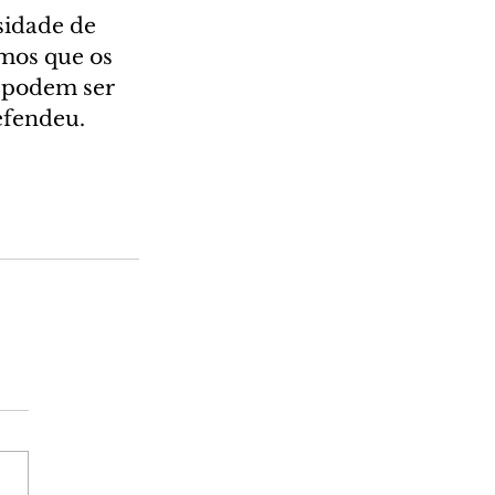
sidade de 
mos que os 
 podem ser 
efendeu.