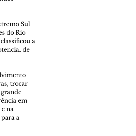
xtremo Sul 
s do Rio 
lassificou a 
encial de 
lvimento 
s, trocar 
 grande 
rência em 
 e na 
para a 