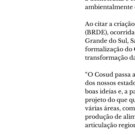
ambientalmente e
Ao citar a criaç
(BRDE), ocorrida
Grande do Sul, Sa
formalização do
transformação da
“O Cosud passa a
dos nossos estad
boas ideias e, a 
projeto do que q
várias áreas, com
produção de alim
articulação regi