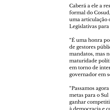
Caberá a ele a re
formal do Cosud,
uma articulação 
Legislativas para
“É uma honra pod
de gestores públ
mandatos, mas no
maturidade polít
em torno de inter
governador em s
“Passamos agora 
metas para o Sul
ganhar competiti
à democracia e 