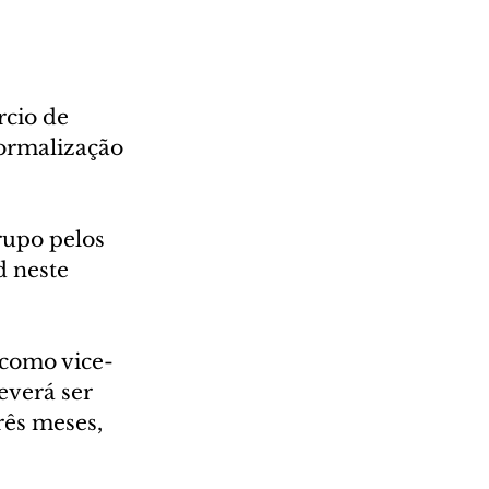
cio de 
formalização 
rupo pelos 
 neste 
 como vice-
verá ser 
rês meses, 