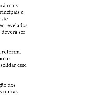
ará mais 
incipais e 
ste 
r revelados 
 deverá ser 
à reforma 
tomar 
solidar esse 
ão dos 
s únicas 