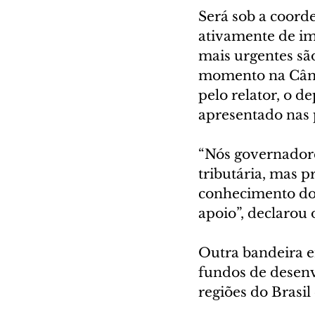
Será sob a coord
ativamente de im
mais urgentes são
momento na Câmar
pelo relator, o d
apresentado nas
“Nós governadore
tributária, mas p
conhecimento dos 
apoio”, declarou
Outra bandeira e
fundos de desenv
regiões do Brasil