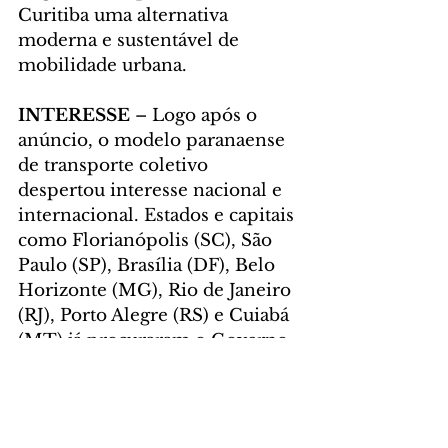
Curitiba uma alternativa 
moderna e sustentável de 
mobilidade urbana.
INTERESSE 
–
Logo após o 
anúncio, o modelo paranaense 
de transporte coletivo 
despertou interesse nacional e 
internacional. Estados e capitais 
como Florianópolis (SC), São 
Paulo (SP), Brasília (DF), Belo 
Horizonte (MG), Rio de Janeiro 
(RJ), Porto Alegre (RS) e Cuiabá 
(MT) já procuraram o Governo 
do Paraná para conhecer 
detalhes do sistema. No 
exterior, Buenos Aires e 
Córdoba, na Argentina, além de 