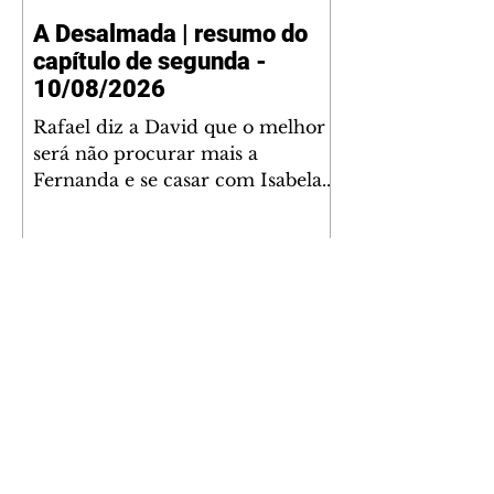
A Desalmada | resumo do
capítulo de segunda -
10/08/2026
Rafael diz a David que o melhor
será não procurar mais a
Fernanda e se casar com Isabela.
Júlia diz a Otávio que sua esposa
desconfia que ele tem uma
amante. Diante do túmulo de
Santiago, Fernanda diz que quer
justiça para ele mas, ao mesmo
tempo, se apaixonou por Rafael.
Martina critica David por ainda
não conhecer Clara e Sandra.
Fernanda confessa a Joana que
não consegue parar de pensar em
A História de Joana, A
Rafael. Isabela e Rafael garantem