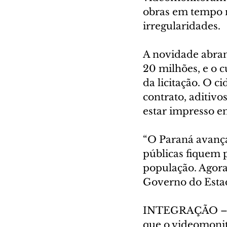
obras em tempo r
irregularidades.
A novidade abran
20 milhões, e o 
da licitação. O 
contrato, aditiv
estar impresso e
“O Paraná avança 
públicas fiquem p
população. Agora
Governo do Estad
INTEGRAÇÃO – O c
que o videomonit