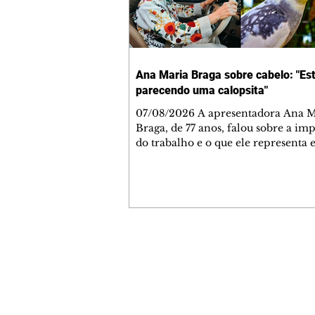
Ana Maria Braga sobre cabelo: "Es
parecendo uma calopsita"
07/08/2026 A apresentadora Ana Maria
Braga, de 77 anos, falou sobre a im
do trabalho e o que ele representa 
vida. A veterana chegou à TV Glo
1999 e continua fazendo sucesso no
matinal. A comunicadora global c
papo descontraído, gravado por seu
o jornalista Fábio Arruda, e comentou sobre
a importância de se estabelecer um
para o fim de semana, a fim de torn
Contato comercial
semana leve. "Digo que quinta-feira
mmjornale@gmail.com
melhor dia da semana por
Telefone: (41) 99978-9956
Redação