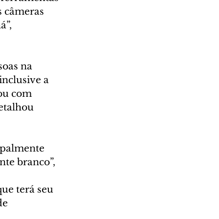
s câmeras 
á”, 
soas na 
inclusive a 
 ou com 
etalhou 
ipalmente 
nte branco”, 
ue terá seu 
de 