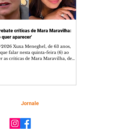
rebate críticas de Mara Maravilha:
ó quer aparecer'
/2026 Xuxa Meneghel, de 63 anos,
que falar nesta quinta-feira (6) ao
r as críticas de Mara Maravilha, de
obre a turnê "O Último Voo da Nave". A
a dos Baixinhos deixou uma
gem bem direta em um vídeo que
cutia as declarações da apresentadora
os figurinos usados por ela durante as
entações. A resposta aconteceu nos
tários de uma publicação do
Siga
Jornale
lista Márcio Rolim, que analisava o
 defendia que artistas não devem ser j