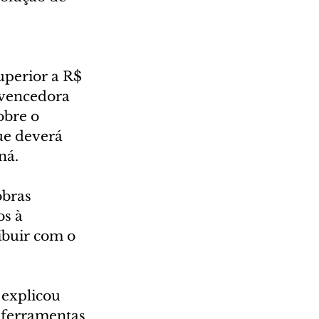
uperior a R$ 
 vencedora 
obre o 
ue deverá 
ná.
obras 
s à 
ibuir com o 
explicou 
 ferramentas 