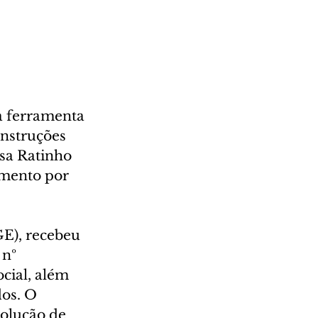
 ferramenta 
nstruções 
sa Ratinho 
amento por 
E), recebeu 
nº 
cial, além 
os. O 
olução de 