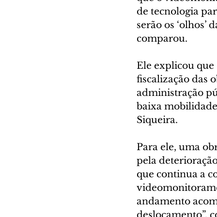
de tecnologia par
serão os ‘olhos’ 
comparou.
Ele explicou que 
fiscalização das 
administração púb
baixa mobilidade
Siqueira.
Para ele, uma obr
pela deterioração
que continua a co
videomonitoramen
andamento acomp
deslocamento”, c