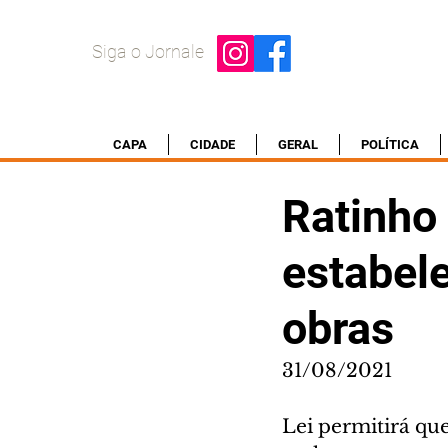
Siga o Jornale
CAPA
CIDADE
GERAL
POLÍTICA
Ratinho 
estabel
obras
31/08/2021
Lei permitirá qu