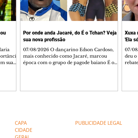
tou
Por onde anda Jacaré, do É o Tchan? Veja
Xuxa 
sua nova profissão
'Ela s
07/08/2026 O dançarino Edson Cardoso,
07/08
portância
mais conhecido como Jacaré, marcou
deu o 
em sua
época com o grupo de pagode baiano É o
rebate
bo em
Tchan, que dominou as paradas de sucesso
58, s
 período
do Brasil durante os anos 90. Mais de 20
Rainh
omeçou o
anos depois, ele vive uma nova fase após
mensa
 esposo,
mudar de país e de carreira. Morando no
reper
Canadá desde 2016 com a esposa, Gabriela
sobre 
 plano
Mesquita, e os dois filhos, o artista agora
apres
ar a
atua no setor de restauração de imóveis. "O
comen
Editorias
Editais Certificados
 é o
que acontece é que aqui tem muito
jorna
alagamento nas casas ou incêndios. E aí, q
caso e
CAPA
PUBLICIDADE LEGAL
CIDADE
GERAL