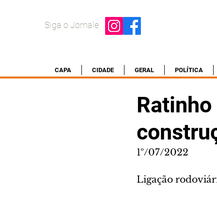
Siga o Jornale
CAPA
CIDADE
GERAL
POLÍTICA
Ratinho 
constru
1º/07/2022
Ligação rodoviári