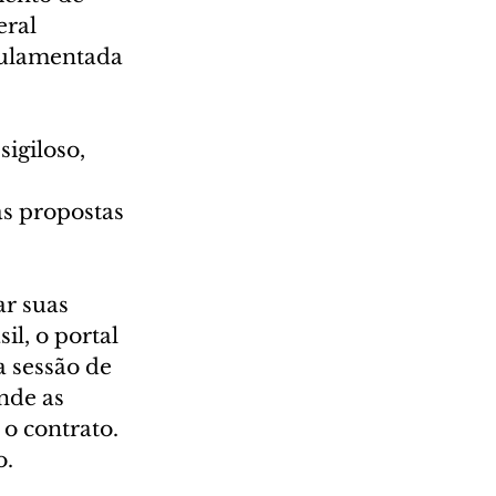
ral 
gulamentada 
igiloso, 
 
as propostas 
r suas 
l, o portal 
a sessão de 
nde as 
o contrato. 
o.