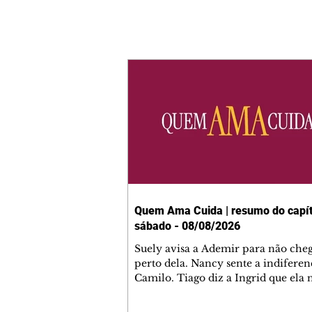
Quem Ama Cuida | resumo do capít
sábado - 08/08/2026
Suely avisa a Ademir para não che
perto dela. Nancy sente a indiferen
Camilo. Tiago diz a Ingrid que ela
competência para presidir a joalher
André conta a Pedro que a associaç