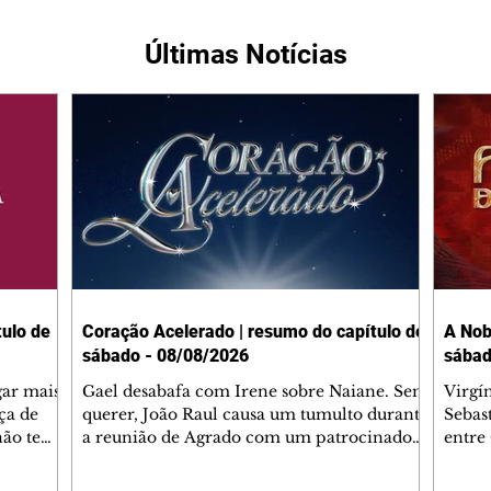
Últimas Notícias
ulo de
Coração Acelerado | resumo do capítulo de
A Nob
sábado - 08/08/2026
sábad
gar mais
Gael desabafa com Irene sobre Naiane. Sem
Virgí
ça de
querer, João Raul causa um tumulto durante
Sebas
 não tem
a reunião de Agrado com um patrocinador.
entre
ia.
Zilá orienta Osmar a seguir Cinara, que
que B
ão de
percebe a movimentação e alerta Ronei.
nega 