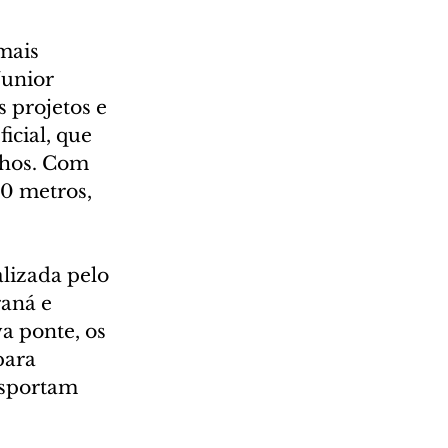
mais 
unior 
s projetos e 
cial, que 
nhos. Com 
0 metros, 
alizada pelo 
aná e 
 ponte, os 
para 
nsportam 