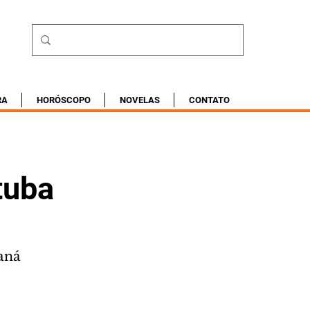
RA
HORÓSCOPO
NOVELAS
CONTATO
tuba
raná