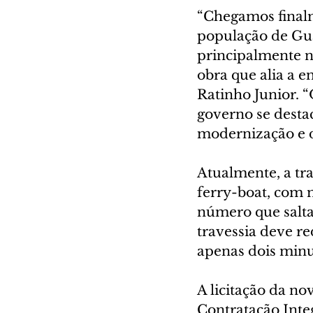
“Chegamos finalm
população de Gua
principalmente n
obra que alia a 
Ratinho Junior. 
governo se destac
modernização e 
Atualmente, a tr
ferry-boat, com 
número que salta
travessia deve r
apenas dois minu
A licitação da n
Contratação Inte