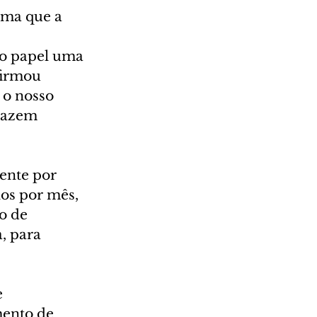
ema que a 
do papel uma 
firmou 
 o nosso 
razem 
ente por 
os por mês, 
o de 
, para 
 
mento de 