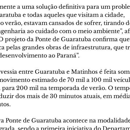
ente a uma solução definitiva para um probl
ratuba e todas aqueles que visitam a cidade, 
o verão, estavam cansados de sofrer, tirando 
engenharia ao cuidado com o meio ambiente”, a
“O projeto da Ponte de Guaratuba confirma que
a pelas grandes obras de infraestrutura, que t
desenvolvimento ao Paraná”.
avessia entre Guaratuba e Matinhos é feita som
movimento estimado de 70 mil a 100 mil veícul
 para 200 mil na temporada de verão. O temp
eduzir dos mais de 30 minutos atuais, em média
tos.
ova Ponte de Guaratuba acontece na modalidade
grada, sendo a primeira iniciativa do Departa