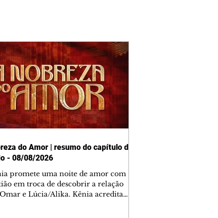
reza do Amor | resumo do capítulo de
o - 08/08/2026
nia promete uma noite de amor com
tião em troca de descobrir a relação
 Omar e Lúcia/Alika. Kênia acredita
inta esteja mesmo ao lado de Jendal, e
o convite para jantar com os dois.