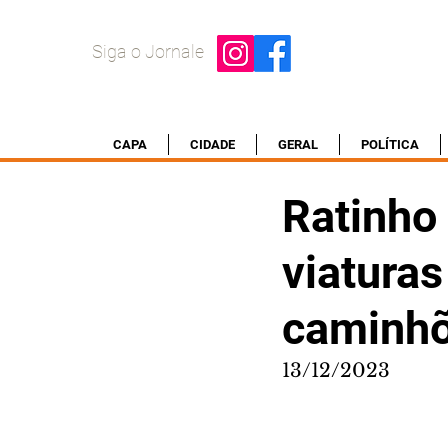
Siga o Jornale
CAPA
CIDADE
GERAL
POLÍTICA
Ratinho
viaturas
caminhõ
13/12/2023 