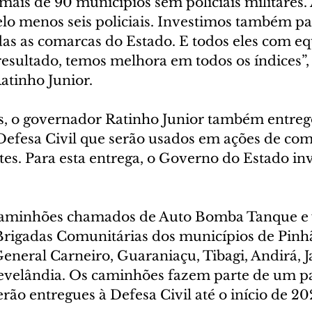
ais de 90 municípios sem policiais militares.
lo menos seis policiais. Investimos também par
as as comarcas do Estado. E todos eles com e
esultado, temos melhora em todos os índices”,
tinho Junior.
s, o governador Ratinho Junior também entreg
efesa Civil que serão usados em ações de com
tes. Para esta entrega, o Governo do Estado inv
caminhões chamados de Auto Bomba Tanque e v
 Brigadas Comunitárias dos municípios de Pinhã
eneral Carneiro, Guaraniaçu, Tibagi, Andirá, J
evelândia. Os caminhões fazem parte de um pa
ão entregues à Defesa Civil até o início de 20