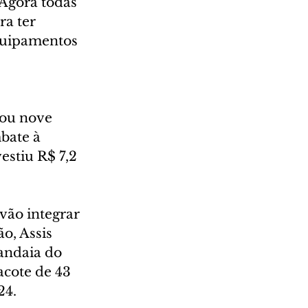
 Agora todas 
a ter 
quipamentos 
 
ou nove 
bate à 
estiu R$ 7,2 
ão integrar 
o, Assis 
andaia do 
cote de 43 
24.