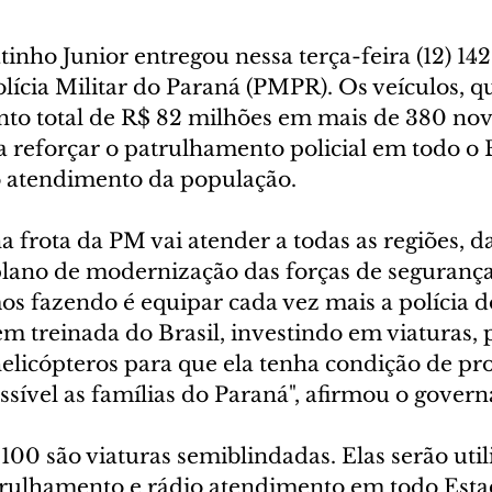
nho Junior entregou nessa terça-feira (12) 142
olícia Militar do Paraná (PMPR). Os veículos, q
to total de R$ 82 milhões em mais de 380 novo
 reforçar o patrulhamento policial em todo o 
o atendimento da população.
 frota da PM vai atender a todas as regiões, d
lano de modernização das forças de segurança
os fazendo é equipar cada vez mais a polícia d
em treinada do Brasil, investindo em viaturas, p
 helicópteros para que ela tenha condição de pr
sível as famílias do Paraná", afirmou o govern
 100 são viaturas semiblindadas. Elas serão util
trulhamento e rádio atendimento em todo Estad