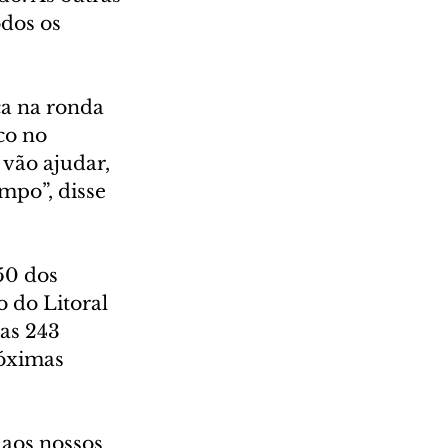
dos os 
ça na ronda 
co no 
vão ajudar, 
mpo”, disse 
50 dos 
 do Litoral 
as 243 
óximas 
aos nossos 