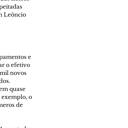
peitadas 
n Leôncio 
pamentos e 
 o efetivo 
 mil novos 
dos.
 em quase 
r exemplo, o 
meros de 