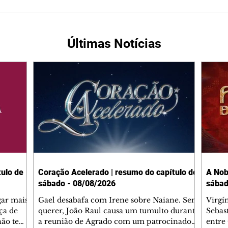
Últimas Notícias
ulo de
Coração Acelerado | resumo do capítulo de
A Nob
sábado - 08/08/2026
sábad
gar mais
Gael desabafa com Irene sobre Naiane. Sem
Virgí
ça de
querer, João Raul causa um tumulto durante
Sebas
 não tem
a reunião de Agrado com um patrocinador.
entre