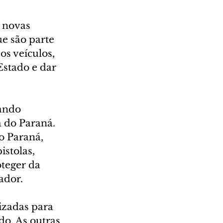
 novas 
ue são parte 
s veículos, 
Estado e dar 
ando 
 do Paraná. 
o Paraná, 
istolas, 
oteger da 
ador.
izadas para 
o. As outras 