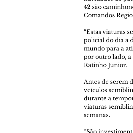
42 são caminhone
Comandos Region
“Estas viaturas 
policial do dia a
mundo para a ativ
por outro lado, a
Ratinho Junior.
Antes de serem d
veículos semibli
durante a tempor
viaturas semibli
semanas.
“São investiment