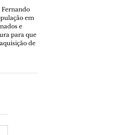
l Fernando 
opulação em 
inados e 
ura para que 
aquisição de 