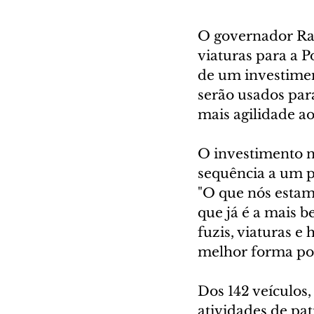
O governador Rati
viaturas para a P
de um investimen
serão usados para
mais agilidade a
O investimento na
sequência a um p
"O que nós estam
que já é a mais b
fuzis, viaturas e
melhor forma pos
Dos 142 veículos,
atividades de pa