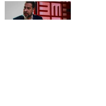
Boulos diz que vice de
Flávio é 'casamento perfeito
da rachadinha com
orçamento secreto'
07/08/2026 O ministro da
Secretaria-Geral da Presidência,
Guilherme Boulos, afirmou nesta
sexta-feira, 7, que a escolha do
deputado federal Alfredo Gaspar
(PL-AL) como candidato a vice-
presidente na chapa de Flávio