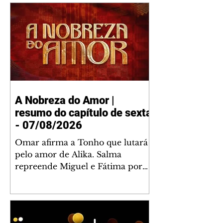
A Nobreza do Amor |
resumo do capítulo de sexta
- 07/08/2026
Omar afirma a Tonho que lutará
pelo amor de Alika. Salma
repreende Miguel e Fátima por
terem sido rudes com Omar.
Maria Helena aconselha Manoel
sobre seu namoro com Ana
Maria. Pressionado, Bakari revela