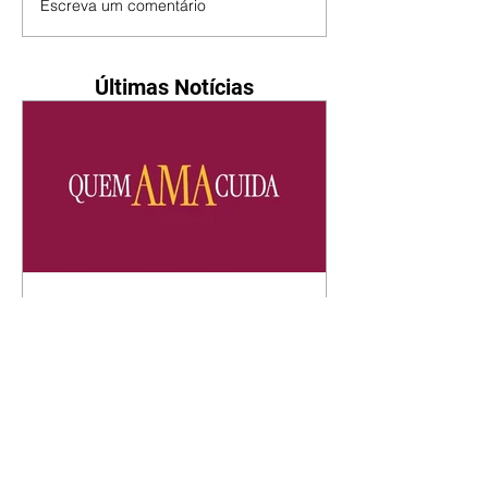
Escreva um comentário
Últimas Notícias
Quem Ama Cuida | resumo
do capítulo de quinta -
06/08/2026
Pedro percebe que Bruna tomou
um remédio para dormir. Joel
demonstra interesse por Adriana.
Fernando elogia Mau Mau. Bia