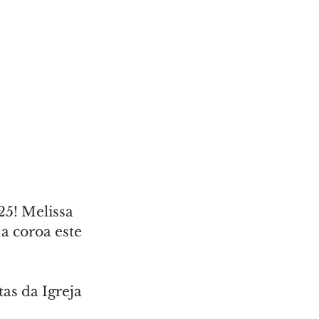
5! Melissa 
 a coroa este 
as da Igreja 