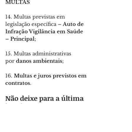
MULTAS
14. Multas previstas em 
legislação específica – 
Auto de 
Infração Vigilância em Saúde 
– Principal
;
15. Multas administrativas 
por 
danos ambientais
;
16. 
Multas e juros previstos em 
contratos
.
Não deixe para a última 
hora!
É rápido, fácil e você ainda 
economiza. Evite dores de 